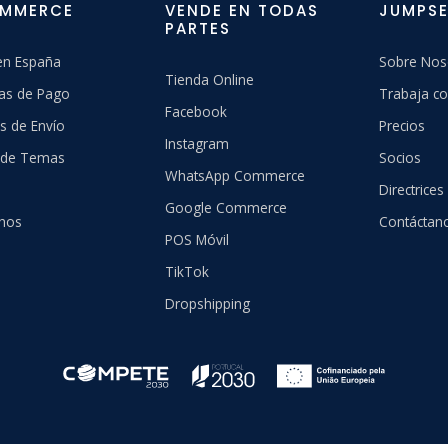
OMMERCE
VENDE EN TODAS
JUMPSE
PARTES
en España
Sobre Nos
Tienda Online
as de Pago
Trabaja co
Facebook
s de Envío
Precios
Instagram
a de Temas
Socios
WhatsApp Commerce
Directrices
Google Commerce
hos
Contáctan
POS Móvil
TikTok
Dropshipping