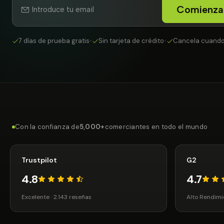
Comienza
7 días de prueba gratis
•
Sin tarjeta de crédito
•
Cancela cuando
Con la confianza de
5,000+
comerciantes en todo el mundo
Trustpilot
G2
4.8
4.7
Excelente · 2.143 reseñas
Alto Rendimi