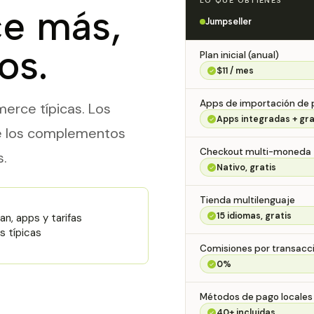
LO QUE OBTIENES
ce más,
Jumpseller
os.
Plan inicial (anual)
$11 / mes
Apps de importación de 
rce típicas. Los
Apps integradas + gra
de los complementos
Checkout multi-moneda
.
Nativo, gratis
Tienda multilenguaje
15 idiomas, gratis
an, apps y tarifas
s típicas
Comisiones por transacci
0%
Métodos de pago locales
40+ incluidas