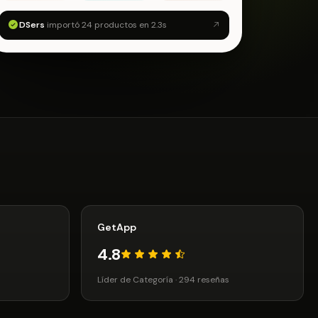
DSers
importó 24 productos en 2.3s
GetApp
4.8
Líder de Categoría · 294 reseñas