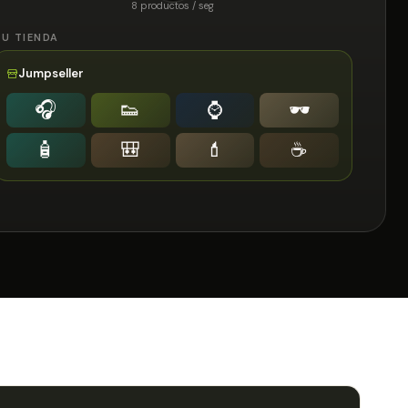
8 productos / seg
TU TIENDA
Jumpseller
🎧
👟
⌚️
🕶
🧴
🎒
💄
☕️