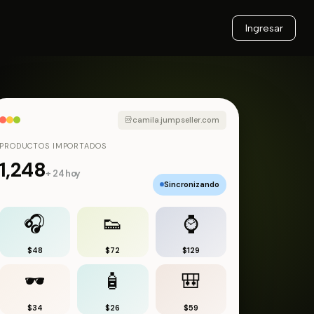
Ingresar
camila.jumpseller.com
PRODUCTOS IMPORTADOS
1,248
+ 24 hoy
Sincronizando
🎧
👟
⌚️
$48
$72
$129
🕶
🧴
🎒
$34
$26
$59