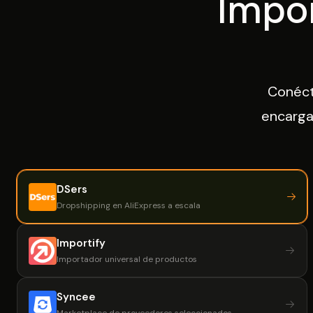
Impor
Conéct
encarga
DSers
Dropshipping en AliExpress a escala
Importify
Importador universal de productos
Syncee