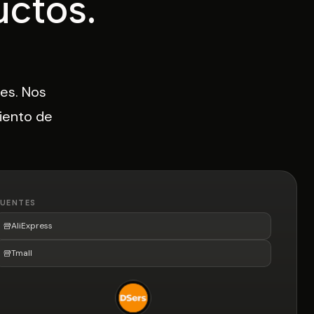
uctos.
es. Nos
iento de
FUENTES
AliExpress
Tmall