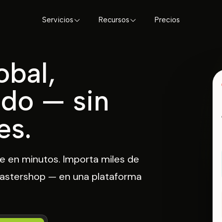
Servicios
Recursos
Precios
obal,
ado
— sin
es.
e en minutos. Importa miles de
Mastershop — en una plataforma