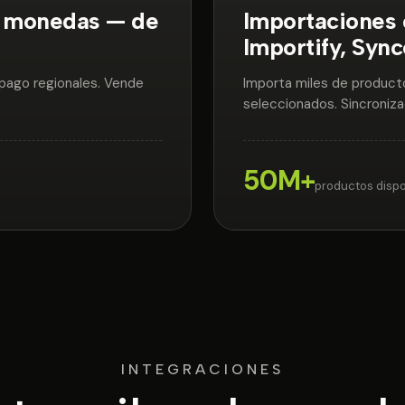
0 monedas — de
Importaciones 
Importify, Syn
pago regionales. Vende
Importa miles de product
seleccionados. Sincroniza
50M+
productos dispo
INTEGRACIONES