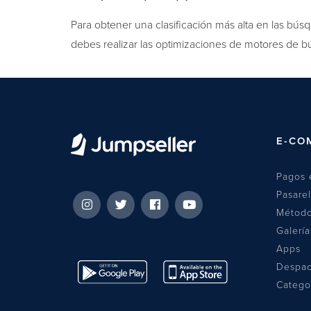
Para obtener una clasificación más alta en las bús
debes realizar las optimizaciones de motores de 
(SEO). En conclusión, si no quieres perder clics…
E-CO
Pagos 
Pasare
Método
Galerí
Apps
Despa
Catego