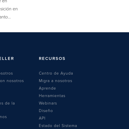
e en
sición en
tanto…
ELLER
RECURSOS
sotros
Centro de Ayuda
con nosotros
Migra a nosotros
Aprende
Herramientas
es de la
Webinars
Diseño
anos
API
Estado del Sistema