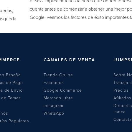
El SEO implica muchos factores que deben teners
cuenta antes de comenzar a obtener una mejor po
quedas,
Google, veamos los factores de éxito importantes 
búsqueda
MMERCE
CANALES DE VENTA
JUMPS
en España
Tienda Online
Sobre No
las de Pago
Facebook
Trabaja 
s de Envío
Google Commerce
Precios
a de Temas
Mercado Libre
Afiliados
Instagram
Directric
marca
chos
WhatsApp
Contáct
rías Populares